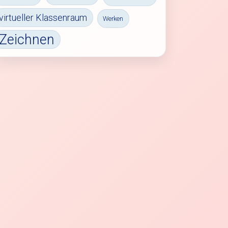
virtueller Klassenraum
Werken
Zeichnen