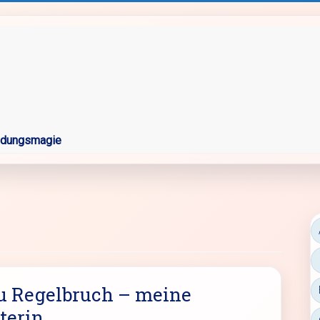
ldungsmagie
u Regelbruch – meine
terin