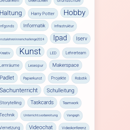
Gedanken
Grundschule
GreenScreen
Hobby
Haltung
Harry Potter
Informatik
infgsnds
Infrastruktur
Ipad
Iserv
instalehrerinnenchallenge2024
Kunst
Lehrerteam
Kreativ
LED
Makerspace
Lernräume
Lesespur
Padlet
Projekte
Papierkunst
Robotik
Sachunterricht
Schulleitung
Taskcards
Storytelling
Teamwork
Technik
Unterrichtsvorbereitung
Vangogh
Videochat
Vernetzung
Videokonferenz