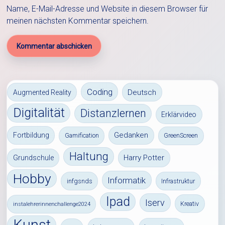
Name, E-Mail-Adresse und Website in diesem Browser für
meinen nächsten Kommentar speichern.
Coding
Deutsch
Augmented Reality
Digitalität
Distanzlernen
Erklärvideo
Gedanken
Fortbildung
Gamification
GreenScreen
Haltung
Harry Potter
Grundschule
Hobby
Informatik
infgsnds
Infrastruktur
Ipad
Iserv
Kreativ
instalehrerinnenchallenge2024
Kunst