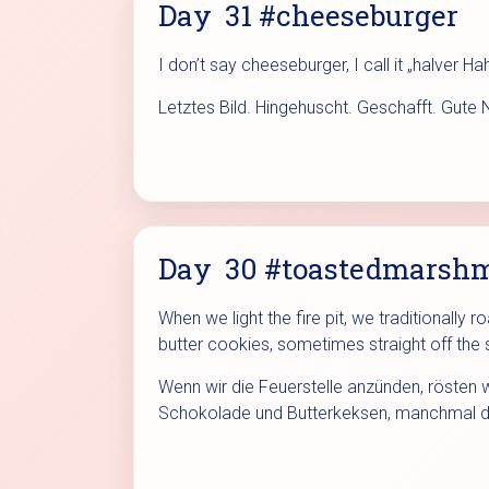
Day 31 #cheeseburger
I don’t say cheeseburger, I call it „halver Hah
Letztes Bild. Hingehuscht. Geschafft. Gute 
Day 30 #toastedmarsh
When we light the fire pit, we traditional
butter cookies, sometimes straight off the s
Wenn wir die Feuerstelle anzünden, rösten 
Schokolade und Butterkeksen, manchmal di