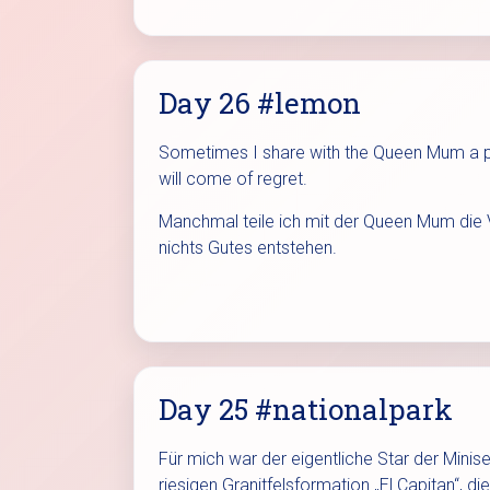
Day 26 #lemon
Sometimes I share with the Queen Mum a pr
will come of regret.
Manchmal teile ich mit der Queen Mum die Vo
nichts Gutes entstehen.
Day 25 #nationalpark
Für mich war der eigentliche Star der Minis
riesigen Granitfelsformation „El Capitan“, d