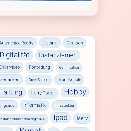
Coding
Deutsch
Augmented Reality
Digitalität
Distanzlernen
Erklärvideo
Fortbildung
Gamification
Gedanken
Grundschule
GreenScreen
Hobby
Haltung
Harry Potter
Informatik
infgsnds
Infrastruktur
Ipad
Iserv
instalehrerinnenchallenge2024