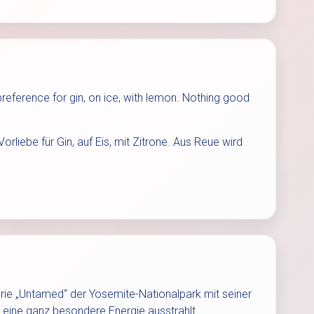
eference for gin, on ice, with lemon. Nothing good
rliebe für Gin, auf Eis, mit Zitrone. Aus Reue wird
erie „Untamed“ der Yosemite-Nationalpark mit seiner
ie eine ganz besondere Energie ausstrahlt.