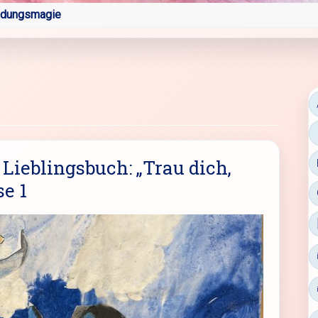
ldungsmagie
ieblingsbuch: „Trau dich,
se 1