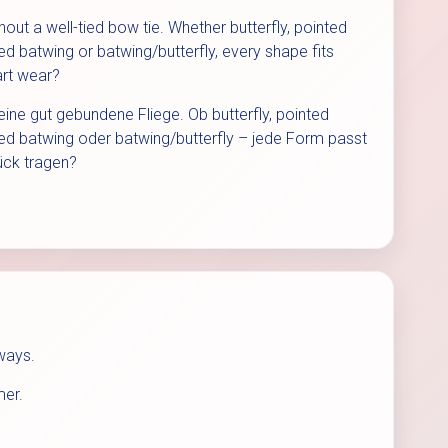
 a well-tied bow tie. Whether butterfly, pointed
ed batwing or batwing/butterfly, every shape fits
art wear?
e gut gebundene Fliege. Ob butterfly, pointed
nted batwing oder batwing/butterfly – jede Form passt
ück tragen?
ways.
mer.