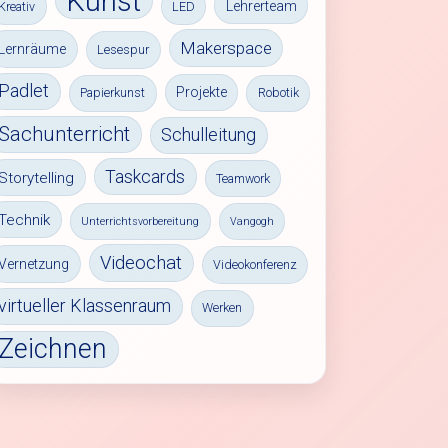
Kunst
Lehrerteam
Kreativ
LED
Makerspace
Lernräume
Lesespur
Padlet
Projekte
Papierkunst
Robotik
Sachunterricht
Schulleitung
Taskcards
Storytelling
Teamwork
Technik
Unterrichtsvorbereitung
Vangogh
Videochat
Vernetzung
Videokonferenz
virtueller Klassenraum
Werken
Zeichnen