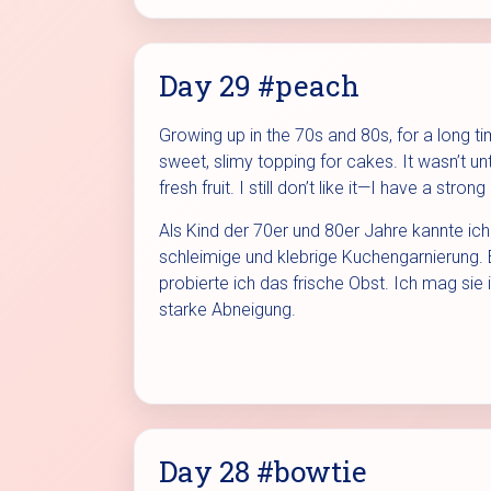
Day 29 #peach
Growing up in the 70s and 80s, for a long
sweet, slimy topping for cakes. It wasn’t unt
fresh fruit. I still don’t like it—I have a stro
Als Kind der 70er und 80er Jahre kannte ich 
schleimige und klebrige Kuchengarnierung. E
probierte ich das frische Obst. Ich mag sie 
starke Abneigung.
Day 28 #bowtie