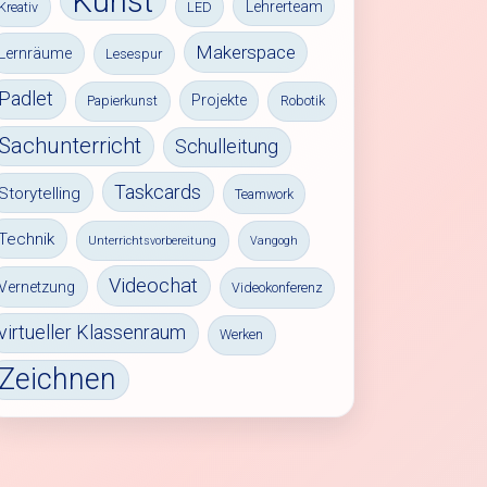
Kunst
Lehrerteam
Kreativ
LED
Makerspace
Lernräume
Lesespur
Padlet
Projekte
Papierkunst
Robotik
Sachunterricht
Schulleitung
Taskcards
Storytelling
Teamwork
Technik
Unterrichtsvorbereitung
Vangogh
Videochat
Vernetzung
Videokonferenz
virtueller Klassenraum
Werken
Zeichnen