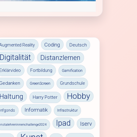
Coding
Deutsch
Augmented Reality
Digitalität
Distanzlernen
Erklärvideo
Fortbildung
Gamification
Gedanken
Grundschule
GreenScreen
Hobby
Haltung
Harry Potter
Informatik
infgsnds
Infrastruktur
Ipad
Iserv
instalehrerinnenchallenge2024