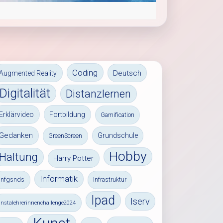
Coding
Deutsch
Augmented Reality
Digitalität
Distanzlernen
Erklärvideo
Fortbildung
Gamification
Gedanken
Grundschule
GreenScreen
Hobby
Haltung
Harry Potter
Informatik
infgsnds
Infrastruktur
Ipad
Iserv
instalehrerinnenchallenge2024