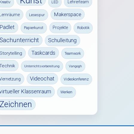
Kunst
Lehrerteam
Kreativ
LED
Makerspace
Lernräume
Lesespur
Padlet
Projekte
Papierkunst
Robotik
Sachunterricht
Schulleitung
Taskcards
Storytelling
Teamwork
Technik
Unterrichtsvorbereitung
Vangogh
Videochat
Vernetzung
Videokonferenz
virtueller Klassenraum
Werken
Zeichnen