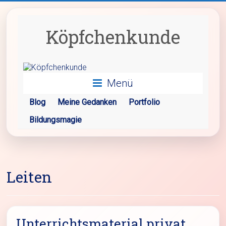
Zum
Inhalt
springen
Köpfchenkunde
Menü
Blog
Meine Gedanken
Portfolio
Bildungsmagie
Leiten
Unterrichtsmaterial privat