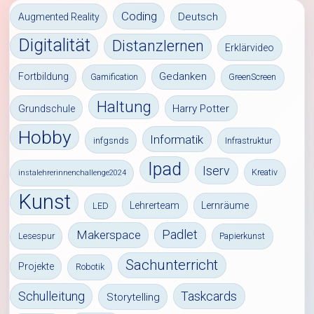
Coding
Deutsch
Augmented Reality
Digitalität
Distanzlernen
Erklärvideo
Gedanken
Fortbildung
Gamification
GreenScreen
Haltung
Harry Potter
Grundschule
Hobby
Informatik
infgsnds
Infrastruktur
Ipad
Iserv
Kreativ
instalehrerinnenchallenge2024
Kunst
Lehrerteam
Lernräume
LED
Padlet
Makerspace
Lesespur
Papierkunst
Sachunterricht
Projekte
Robotik
Schulleitung
Taskcards
Storytelling