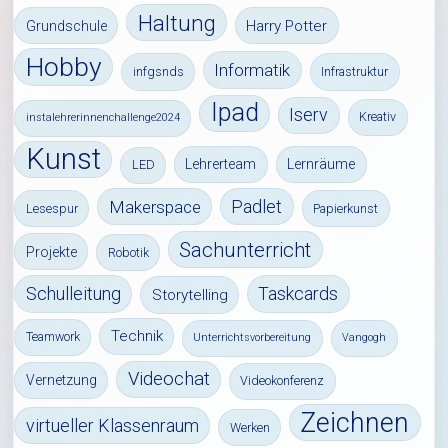
Haltung
Harry Potter
Grundschule
Hobby
Informatik
infgsnds
Infrastruktur
Ipad
Iserv
Kreativ
instalehrerinnenchallenge2024
Kunst
Lehrerteam
Lernräume
LED
Padlet
Makerspace
Lesespur
Papierkunst
Sachunterricht
Projekte
Robotik
Schulleitung
Taskcards
Storytelling
Technik
Teamwork
Unterrichtsvorbereitung
Vangogh
Videochat
Vernetzung
Videokonferenz
Zeichnen
virtueller Klassenraum
Werken