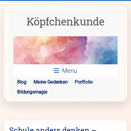
Zum
Inhalt
springen
Köpfchenkunde
Menü
Blog
Meine Gedanken
Portfolio
Bildungsmagie
Schule anders denken –