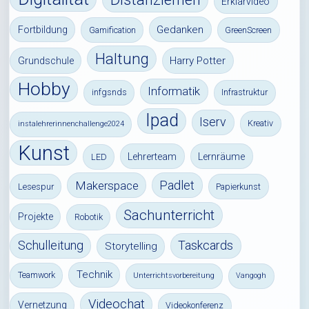
Erklärvideo
Gedanken
Fortbildung
Gamification
GreenScreen
Haltung
Harry Potter
Grundschule
Hobby
Informatik
infgsnds
Infrastruktur
Ipad
Iserv
Kreativ
instalehrerinnenchallenge2024
Kunst
Lehrerteam
Lernräume
LED
Padlet
Makerspace
Lesespur
Papierkunst
Sachunterricht
Projekte
Robotik
Schulleitung
Taskcards
Storytelling
Technik
Teamwork
Unterrichtsvorbereitung
Vangogh
Videochat
Vernetzung
Videokonferenz