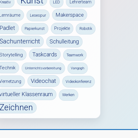
Kunst
Lehrerteam
Kreativ
LED
Makerspace
Lernräume
Lesespur
Padlet
Projekte
Papierkunst
Robotik
Sachunterricht
Schulleitung
Taskcards
Storytelling
Teamwork
Technik
Unterrichtsvorbereitung
Vangogh
Videochat
Vernetzung
Videokonferenz
virtueller Klassenraum
Werken
Zeichnen