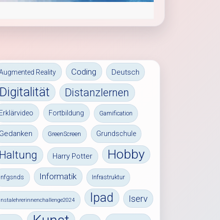
Coding
Deutsch
Augmented Reality
Digitalität
Distanzlernen
Erklärvideo
Fortbildung
Gamification
Gedanken
Grundschule
GreenScreen
Hobby
Haltung
Harry Potter
Informatik
infgsnds
Infrastruktur
Ipad
Iserv
instalehrerinnenchallenge2024