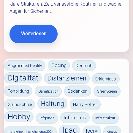
klare Strukturen, Zeit, verlässliche Routinen und wache
Augen für Sicherheit.
Weiterlesen
Coding
Deutsch
Augmented Reality
Digitalität
Distanzlernen
Erklärvideo
Gedanken
Fortbildung
Gamification
GreenScreen
Haltung
Harry Potter
Grundschule
Hobby
Informatik
infgsnds
Infrastruktur
Ipad
Iserv
Kreativ
instalehrerinnenchallenge2024