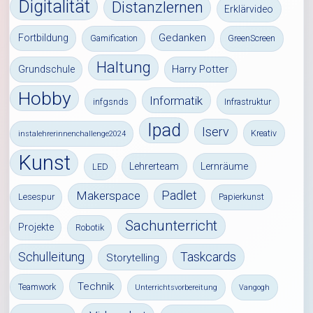
Digitalität
Distanzlernen
Erklärvideo
Gedanken
Fortbildung
Gamification
GreenScreen
Haltung
Harry Potter
Grundschule
Hobby
Informatik
infgsnds
Infrastruktur
Ipad
Iserv
Kreativ
instalehrerinnenchallenge2024
Kunst
Lehrerteam
Lernräume
LED
Padlet
Makerspace
Lesespur
Papierkunst
Sachunterricht
Projekte
Robotik
Schulleitung
Taskcards
Storytelling
Technik
Teamwork
Unterrichtsvorbereitung
Vangogh