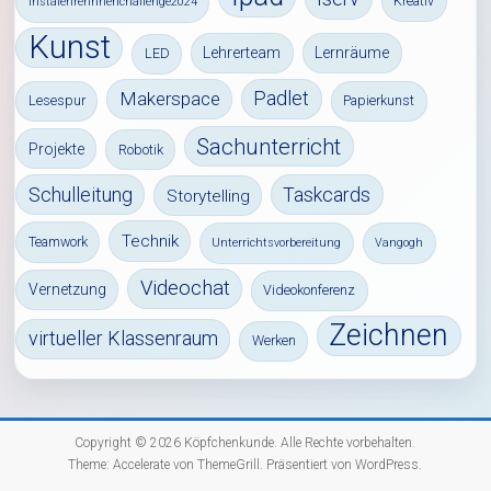
Kreativ
instalehrerinnenchallenge2024
Kunst
Lehrerteam
Lernräume
LED
Padlet
Makerspace
Lesespur
Papierkunst
Sachunterricht
Projekte
Robotik
Schulleitung
Taskcards
Storytelling
Technik
Teamwork
Unterrichtsvorbereitung
Vangogh
Videochat
Vernetzung
Videokonferenz
Zeichnen
virtueller Klassenraum
Werken
Copyright © 2026
Köpfchenkunde
. Alle Rechte vorbehalten.
Theme:
Accelerate
von ThemeGrill. Präsentiert von
WordPress
.