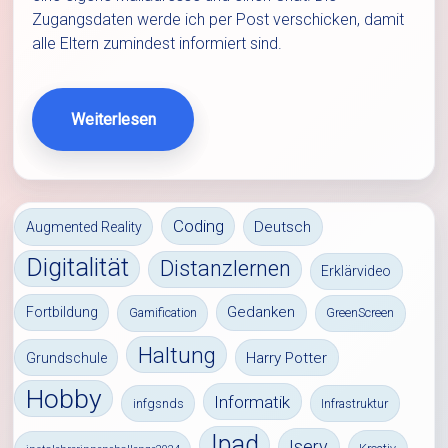
Zugangsdaten werde ich per Post verschicken, damit
alle Eltern zumindest informiert sind.
Weiterlesen
Coding
Deutsch
Augmented Reality
Digitalität
Distanzlernen
Erklärvideo
Gedanken
Fortbildung
Gamification
GreenScreen
Haltung
Harry Potter
Grundschule
Hobby
Informatik
infgsnds
Infrastruktur
Ipad
Iserv