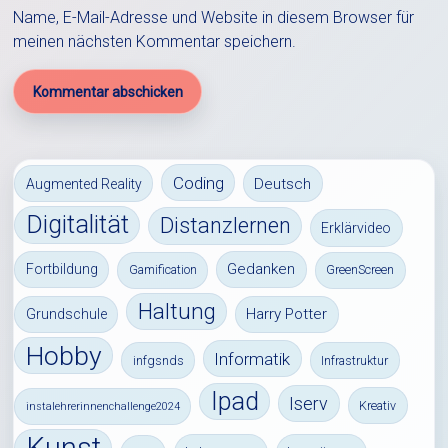
Name, E-Mail-Adresse und Website in diesem Browser für
meinen nächsten Kommentar speichern.
Coding
Deutsch
Augmented Reality
Digitalität
Distanzlernen
Erklärvideo
Gedanken
Fortbildung
Gamification
GreenScreen
Haltung
Harry Potter
Grundschule
Hobby
Informatik
infgsnds
Infrastruktur
Ipad
Iserv
Kreativ
instalehrerinnenchallenge2024
Kunst