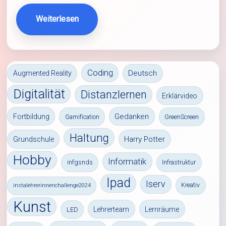
Weiterlesen
Coding
Deutsch
Augmented Reality
Digitalität
Distanzlernen
Erklärvideo
Gedanken
Fortbildung
Gamification
GreenScreen
Haltung
Harry Potter
Grundschule
Hobby
Informatik
infgsnds
Infrastruktur
Ipad
Iserv
Kreativ
instalehrerinnenchallenge2024
Kunst
Lehrerteam
Lernräume
LED