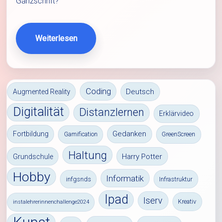
Ganzschrift?
Weiterlesen
Coding
Deutsch
Augmented Reality
Digitalität
Distanzlernen
Erklärvideo
Gedanken
Fortbildung
Gamification
GreenScreen
Haltung
Harry Potter
Grundschule
Hobby
Informatik
infgsnds
Infrastruktur
Ipad
Iserv
Kreativ
instalehrerinnenchallenge2024