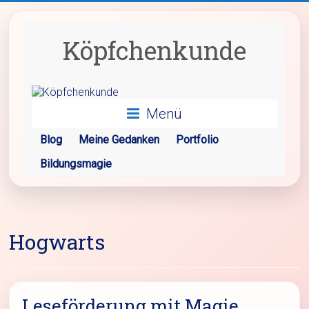
Zum
Inhalt
springen
Köpfchenkunde
Menü
Blog
Meine Gedanken
Portfolio
Bildungsmagie
Hogwarts
Leseförderung mit Magie