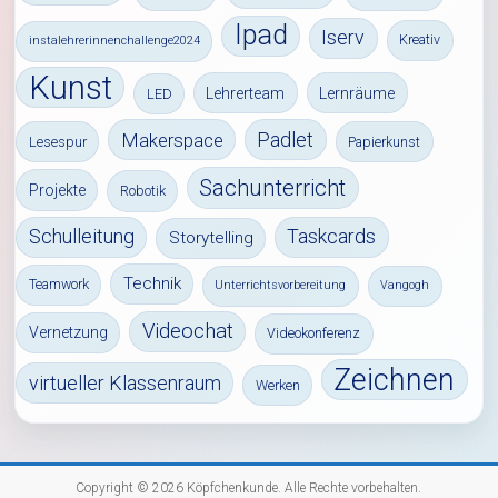
Ipad
Iserv
Kreativ
instalehrerinnenchallenge2024
Kunst
Lehrerteam
Lernräume
LED
Padlet
Makerspace
Lesespur
Papierkunst
Sachunterricht
Projekte
Robotik
Schulleitung
Taskcards
Storytelling
Technik
Teamwork
Unterrichtsvorbereitung
Vangogh
Videochat
Vernetzung
Videokonferenz
Zeichnen
virtueller Klassenraum
Werken
Copyright © 2026
Köpfchenkunde
. Alle Rechte vorbehalten.