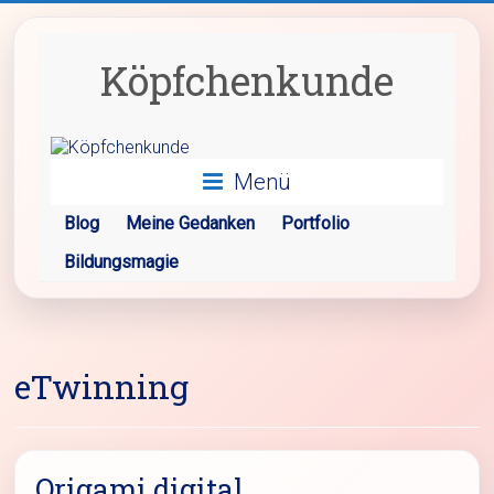
Zum
Inhalt
springen
Köpfchenkunde
Menü
Blog
Meine Gedanken
Portfolio
Bildungsmagie
eTwinning
Origami digital