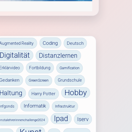
Coding
Deutsch
Augmented Reality
Digitalität
Distanzlernen
Erklärvideo
Fortbildung
Gamification
Gedanken
Grundschule
GreenScreen
Hobby
Haltung
Harry Potter
Informatik
infgsnds
Infrastruktur
Ipad
Iserv
instalehrerinnenchallenge2024