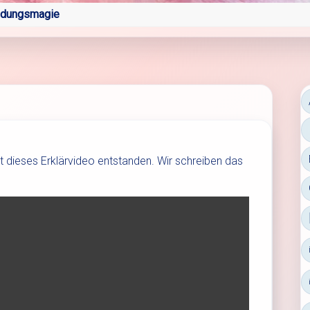
ldungsmagie
t dieses Erklärvideo entstanden. Wir schreiben das