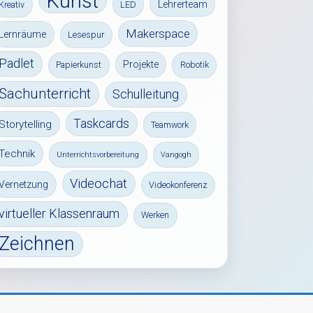
Kunst
Lehrerteam
Kreativ
LED
Makerspace
Lernräume
Lesespur
Padlet
Projekte
Papierkunst
Robotik
Sachunterricht
Schulleitung
Taskcards
Storytelling
Teamwork
Technik
Unterrichtsvorbereitung
Vangogh
Videochat
Vernetzung
Videokonferenz
virtueller Klassenraum
Werken
Zeichnen