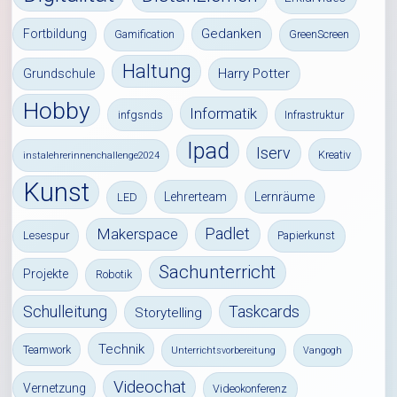
Gedanken
Fortbildung
Gamification
GreenScreen
Haltung
Harry Potter
Grundschule
Hobby
Informatik
infgsnds
Infrastruktur
Ipad
Iserv
Kreativ
instalehrerinnenchallenge2024
Kunst
Lehrerteam
Lernräume
LED
Padlet
Makerspace
Lesespur
Papierkunst
Sachunterricht
Projekte
Robotik
Schulleitung
Taskcards
Storytelling
Technik
Teamwork
Unterrichtsvorbereitung
Vangogh
Videochat
Vernetzung
Videokonferenz