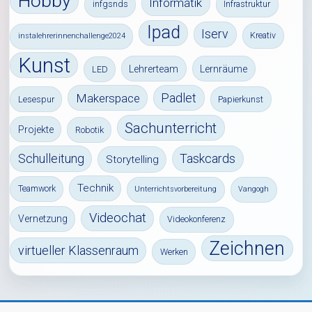
Hobby
Informatik
infgsnds
Infrastruktur
Ipad
Iserv
Kreativ
instalehrerinnenchallenge2024
Kunst
Lehrerteam
Lernräume
LED
Padlet
Makerspace
Lesespur
Papierkunst
Sachunterricht
Projekte
Robotik
Schulleitung
Taskcards
Storytelling
Technik
Teamwork
Unterrichtsvorbereitung
Vangogh
Videochat
Vernetzung
Videokonferenz
Zeichnen
virtueller Klassenraum
Werken