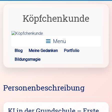
Zum
Inhalt
springen
Köpfchenkunde
Menü
Blog
Meine Gedanken
Portfolio
Bildungsmagie
Personenbeschreibung
KI in der Grundschule – Erste