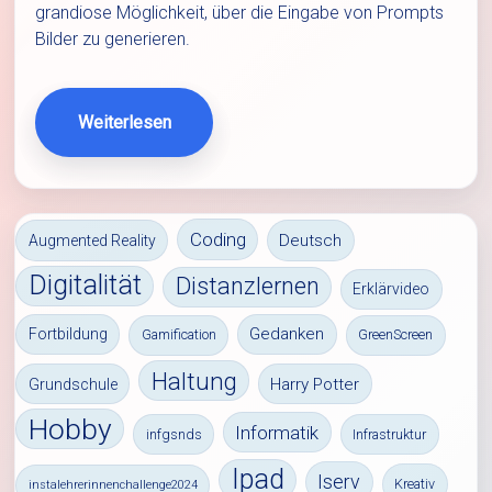
grandiose Möglichkeit, über die Eingabe von Prompts
Bilder zu generieren.
Weiterlesen
Coding
Deutsch
Augmented Reality
Digitalität
Distanzlernen
Erklärvideo
Gedanken
Fortbildung
Gamification
GreenScreen
Haltung
Harry Potter
Grundschule
Hobby
Informatik
infgsnds
Infrastruktur
Ipad
Iserv
Kreativ
instalehrerinnenchallenge2024