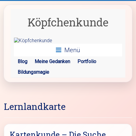
Zum
Inhalt
springen
Köpfchenkunde
Menü
Blog
Meine Gedanken
Portfolio
Bildungsmagie
Lernlandkarte
Kartenkunde – Die Suche