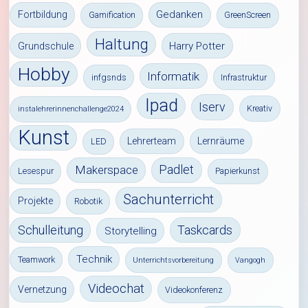
Gedanken
Fortbildung
Gamification
GreenScreen
Haltung
Harry Potter
Grundschule
Hobby
Informatik
infgsnds
Infrastruktur
Ipad
Iserv
Kreativ
instalehrerinnenchallenge2024
Kunst
Lehrerteam
Lernräume
LED
Padlet
Makerspace
Lesespur
Papierkunst
Sachunterricht
Projekte
Robotik
Schulleitung
Taskcards
Storytelling
Technik
Teamwork
Unterrichtsvorbereitung
Vangogh
Videochat
Vernetzung
Videokonferenz