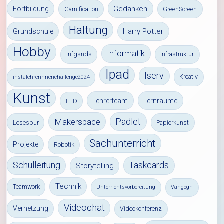
Gedanken
Fortbildung
Gamification
GreenScreen
Haltung
Harry Potter
Grundschule
Hobby
Informatik
infgsnds
Infrastruktur
Ipad
Iserv
Kreativ
instalehrerinnenchallenge2024
Kunst
Lehrerteam
Lernräume
LED
Padlet
Makerspace
Lesespur
Papierkunst
Sachunterricht
Projekte
Robotik
Schulleitung
Taskcards
Storytelling
Technik
Teamwork
Unterrichtsvorbereitung
Vangogh
Videochat
Vernetzung
Videokonferenz