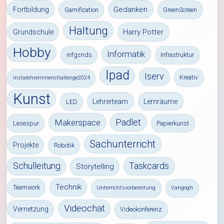
Gedanken
Fortbildung
Gamification
GreenScreen
Haltung
Harry Potter
Grundschule
Hobby
Informatik
infgsnds
Infrastruktur
Ipad
Iserv
Kreativ
instalehrerinnenchallenge2024
Kunst
Lehrerteam
Lernräume
LED
Padlet
Makerspace
Lesespur
Papierkunst
Sachunterricht
Projekte
Robotik
Schulleitung
Taskcards
Storytelling
Technik
Teamwork
Unterrichtsvorbereitung
Vangogh
Videochat
Vernetzung
Videokonferenz