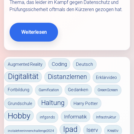
Thema, das leider im Kampf gegen Datenschutz und
Prüfungssicherheit oftmals den Kürzeren gezogen hat.
Weiterlesen
Coding
Deutsch
Augmented Reality
Digitalität
Distanzlernen
Erklärvideo
Gedanken
Fortbildung
Gamification
GreenScreen
Haltung
Harry Potter
Grundschule
Hobby
Informatik
infgsnds
Infrastruktur
Ipad
Iserv
Kreativ
instalehrerinnenchallenge2024