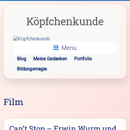
Zum
Inhalt
springen
Köpfchenkunde
Menü
Blog
Meine Gedanken
Portfolio
Bildungsmagie
Film
Can’t Stop – Erwin Wurm und