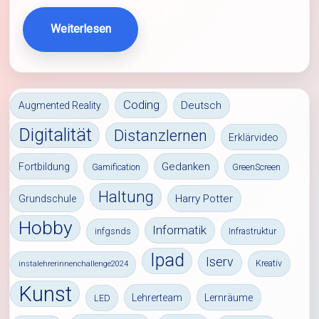
Weiterlesen
Coding
Deutsch
Augmented Reality
Digitalität
Distanzlernen
Erklärvideo
Gedanken
Fortbildung
Gamification
GreenScreen
Haltung
Harry Potter
Grundschule
Hobby
Informatik
infgsnds
Infrastruktur
Ipad
Iserv
Kreativ
instalehrerinnenchallenge2024
Kunst
Lehrerteam
Lernräume
LED