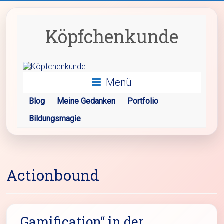
Zum
Inhalt
springen
Köpfchenkunde
Menü
Blog
Meine Gedanken
Portfolio
Bildungsmagie
Actionbound
„Gamification“ in der