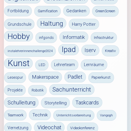
Gedanken
Fortbildung
Gamification
GreenScreen
Haltung
Harry Potter
Grundschule
Hobby
Informatik
infgsnds
Infrastruktur
Ipad
Iserv
Kreativ
instalehrerinnenchallenge2024
Kunst
Lehrerteam
Lernräume
LED
Padlet
Makerspace
Lesespur
Papierkunst
Sachunterricht
Projekte
Robotik
Schulleitung
Taskcards
Storytelling
Technik
Teamwork
Unterrichtsvorbereitung
Vangogh
Videochat
Vernetzung
Videokonferenz