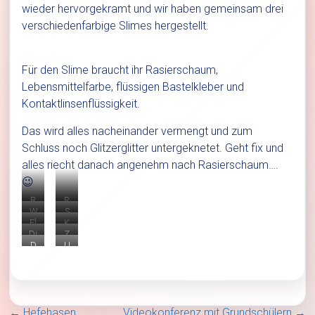
wieder hervorgekramt und wir haben gemeinsam drei
verschiedenfarbige Slimes hergestellt.
Für den Slime braucht ihr Rasierschaum,
Lebensmittelfarbe, flüssigen Bastelkleber und
Kontaktlinsenflüssigkeit.
Das wird alles nacheinander vermengt und zum
Schluss noch Glitzerglitter untergeknetet. Geht fix und
alles riecht danach angenehm nach Rasierschaum….
😉
B
R
W
e
S
a
Fl
n
e
si
or
K
Di
öt
ni
ü
gf
er
Z
o
ig
D
g
s
e
nt
äl
U
s
u
M
si
er
L
t
ak
m
ti
n
c
w
Sl
g
e
a
tli
g
d
h
S
er
kl
ic
b
s
ve
d
n
a
c
d
s
e
e
e
hl
u
s
a
r
br
ve
n
e
e
m
m
u
n
e
←
Hefehasen
Videokonferenz mit Grundschülern
→
rtr
d
n
s
s
nf
in
is
s
n