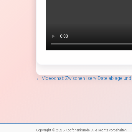
←
Videochat: Zwischen Iserv-Dateiablage und
Copyright © 2026
Köpfchenkunde
. Alle Rechte vorbehalten.