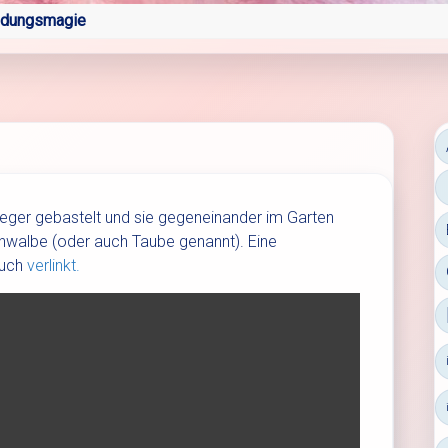
ldungsmagie
ieger gebastelt und sie gegeneinander im Garten
Schwalbe (oder auch Taube genannt). Eine
euch
verlinkt.