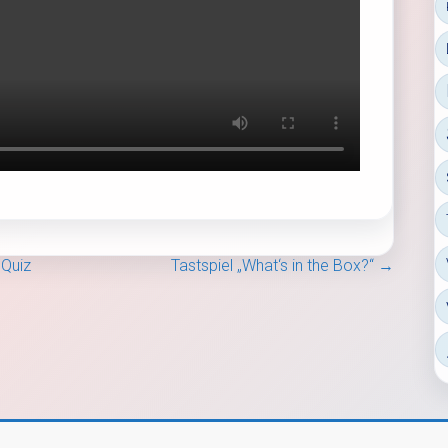
 Quiz
Tastspiel „What‘s in the Box?“
→