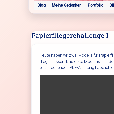
Blog
Meine Gedanken
Portfolio
Bi
Papierfliegerchallenge 1
Heute haben wir zwei Modelle für Papierfl
fliegen lassen. Das erste Modell ist die 
entsprechenden PDF-Anleitung habe ich 