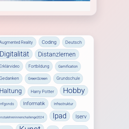
Coding
Deutsch
Augmented Reality
Digitalität
Distanzlernen
Erklärvideo
Fortbildung
Gamification
Gedanken
Grundschule
GreenScreen
Hobby
Haltung
Harry Potter
Informatik
infgsnds
Infrastruktur
Ipad
Iserv
instalehrerinnenchallenge2024