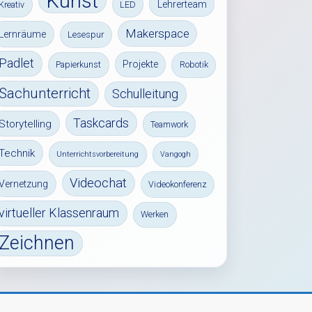
Kunst
Lehrerteam
Kreativ
LED
Makerspace
Lernräume
Lesespur
Padlet
Projekte
Papierkunst
Robotik
Sachunterricht
Schulleitung
Taskcards
Storytelling
Teamwork
Technik
Unterrichtsvorbereitung
Vangogh
Videochat
Vernetzung
Videokonferenz
virtueller Klassenraum
Werken
Zeichnen