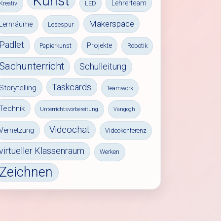
Kunst
Lehrerteam
Kreativ
LED
Makerspace
Lernräume
Lesespur
Padlet
Projekte
Papierkunst
Robotik
Sachunterricht
Schulleitung
Taskcards
Storytelling
Teamwork
Technik
Unterrichtsvorbereitung
Vangogh
Videochat
Vernetzung
Videokonferenz
virtueller Klassenraum
Werken
Zeichnen