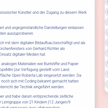
genössischer Künstler und der Zugang zu diesem Werk
eit und ungegenständliche Darstellungen einlassen
iten auszuprobieren.
sich mit dem digitalen Bildaufbau beschäftigt und als
rchenfensters von Gerhard Richter als
insatz digitaler Medien hat.
n analogen Materialien wie Buntstifte und Papier
opeMini (zur Verfügung gestellt vom Land
fläche Open Roberta Lab eingesetzt werden. Da
n noch sich mit Coding bekannt gemacht hatten
nterricht die Technik eingeführt werden.
cher und habe darum entsprechende zeitliche
ner Lerngruppe von 21 Kindern (12 Jungen/9
schult wird sowie zwei afghanischen