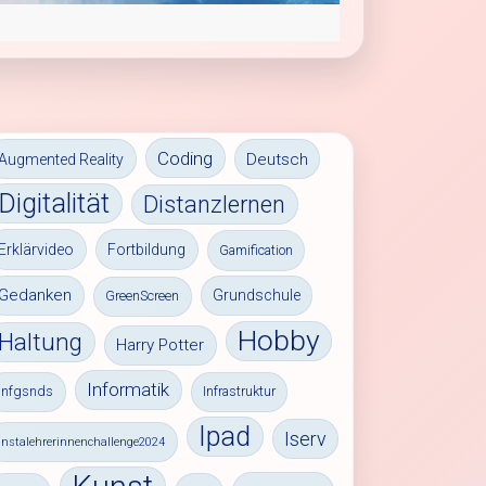
Coding
Deutsch
Augmented Reality
Digitalität
Distanzlernen
Erklärvideo
Fortbildung
Gamification
Gedanken
Grundschule
GreenScreen
Hobby
Haltung
Harry Potter
Informatik
infgsnds
Infrastruktur
Ipad
Iserv
instalehrerinnenchallenge2024