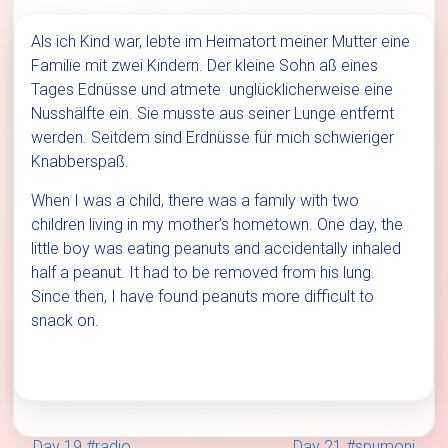
Als ich Kind war, lebte im Heimatort meiner Mutter eine
Familie mit zwei Kindern. Der kleine Sohn aß eines
Tages Ednüsse und atmete unglücklicherweise eine
Nusshälfte ein. Sie musste aus seiner Lunge entfernt
werden. Seitdem sind Erdnüsse für mich schwieriger
Knabberspaß.
When I was a child, there was a family with two
children living in my mother’s hometown. One day, the
little boy was eating peanuts and accidentally inhaled
half a peanut. It had to be removed from his lung.
Since then, I have found peanuts more difficult to
snack on.
←
Day 19 #radio
Day 21 #spumoni
→