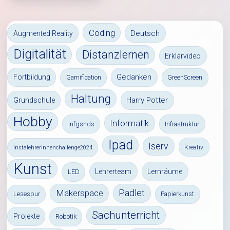
Coding
Deutsch
Augmented Reality
Digitalität
Distanzlernen
Erklärvideo
Gedanken
Fortbildung
Gamification
GreenScreen
Haltung
Harry Potter
Grundschule
Hobby
Informatik
infgsnds
Infrastruktur
Ipad
Iserv
Kreativ
instalehrerinnenchallenge2024
Kunst
Lehrerteam
Lernräume
LED
Padlet
Makerspace
Lesespur
Papierkunst
Sachunterricht
Projekte
Robotik