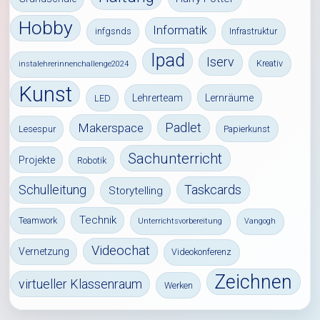
Hobby
Informatik
infgsnds
Infrastruktur
Ipad
Iserv
Kreativ
instalehrerinnenchallenge2024
Kunst
Lehrerteam
Lernräume
LED
Padlet
Makerspace
Lesespur
Papierkunst
Sachunterricht
Projekte
Robotik
Schulleitung
Taskcards
Storytelling
Technik
Teamwork
Unterrichtsvorbereitung
Vangogh
Videochat
Vernetzung
Videokonferenz
Zeichnen
virtueller Klassenraum
Werken