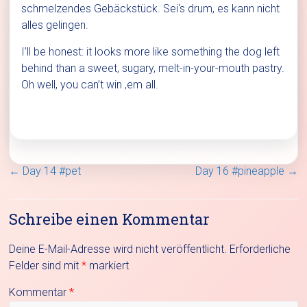
schmelzendes Gebäckstück. Sei‘s drum, es kann nicht
alles gelingen.
I’ll be honest: it looks more like something the dog left
behind than a sweet, sugary, melt-in-your-mouth pastry.
Oh well, you can’t win ‚em all.
←
Day 14 #pet
Day 16 #pineapple
→
Schreibe einen Kommentar
Deine E-Mail-Adresse wird nicht veröffentlicht.
Erforderliche
Felder sind mit
*
markiert
Kommentar
*