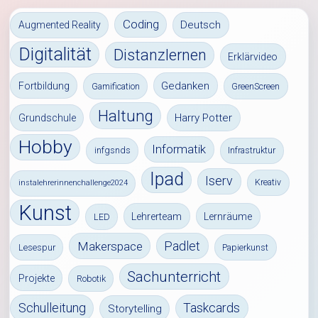
Coding
Deutsch
Augmented Reality
Digitalität
Distanzlernen
Erklärvideo
Gedanken
Fortbildung
Gamification
GreenScreen
Haltung
Harry Potter
Grundschule
Hobby
Informatik
infgsnds
Infrastruktur
Ipad
Iserv
Kreativ
instalehrerinnenchallenge2024
Kunst
Lehrerteam
Lernräume
LED
Padlet
Makerspace
Lesespur
Papierkunst
Sachunterricht
Projekte
Robotik
Schulleitung
Taskcards
Storytelling