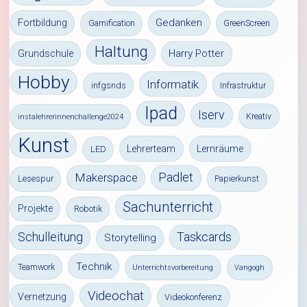
Gedanken
Fortbildung
Gamification
GreenScreen
Haltung
Harry Potter
Grundschule
Hobby
Informatik
infgsnds
Infrastruktur
Ipad
Iserv
Kreativ
instalehrerinnenchallenge2024
Kunst
Lehrerteam
Lernräume
LED
Padlet
Makerspace
Lesespur
Papierkunst
Sachunterricht
Projekte
Robotik
Schulleitung
Taskcards
Storytelling
Technik
Teamwork
Unterrichtsvorbereitung
Vangogh
Videochat
Vernetzung
Videokonferenz