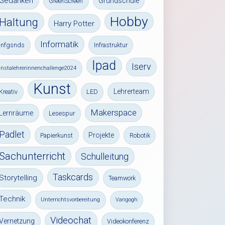
Gedanken
Grundschule
GreenScreen
Hobby
Haltung
Harry Potter
Informatik
infgsnds
Infrastruktur
Ipad
Iserv
instalehrerinnenchallenge2024
Kunst
Lehrerteam
Kreativ
LED
Makerspace
Lernräume
Lesespur
Padlet
Projekte
Papierkunst
Robotik
Sachunterricht
Schulleitung
Taskcards
Storytelling
Teamwork
Technik
Unterrichtsvorbereitung
Vangogh
Videochat
Vernetzung
Videokonferenz